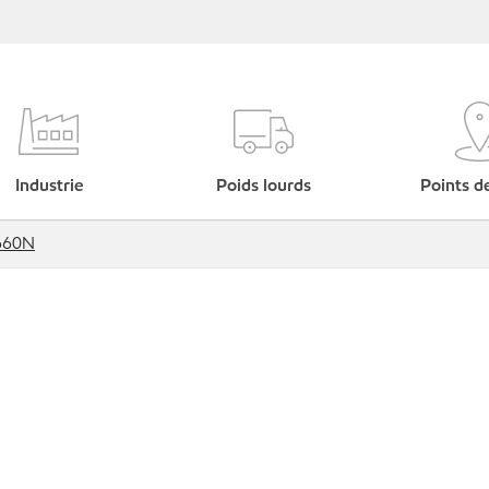
Industrie
Poids lourds
Points d
660N