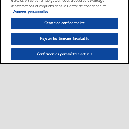
d'exclusion de votre navigateur. Vous trouverez davantage
d'informations et d'options dans le Centre de confidentialité.
Données personnelles
Centre de confidentialité
Rejeter les témoins facultatifs
Confirmer les paramètres actuels
Sitemap
ExxonMobil dans le monde
Contactez-nous
•
•
•