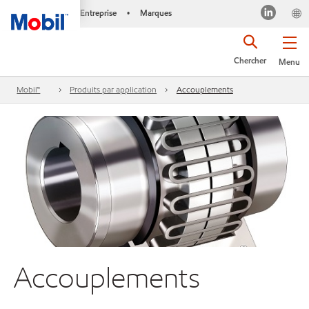
Entreprise
Marques
•
Chercher
Menu
Mobil™
Produits par application
Accouplements
Accouplements