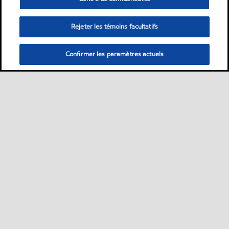
Rejeter les témoins facultatifs
Confirmer les paramètres actuels
Sitemap
ExxonMobil dans le monde
Contactez-nous
•
•
•
MobilChat - Guide de l’utilisateur
Développement durable
PDS
•
•
•