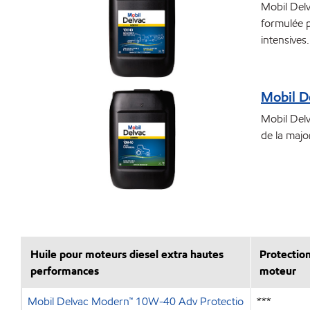
Mobil Del
formulée p
intensives.
Mobil D
Mobil Delv
de la majo
Huile pour moteurs diesel extra hautes
Protectio
performances
moteur
Mobil Delvac Modern™ 10W-40 Adv Protectio
***