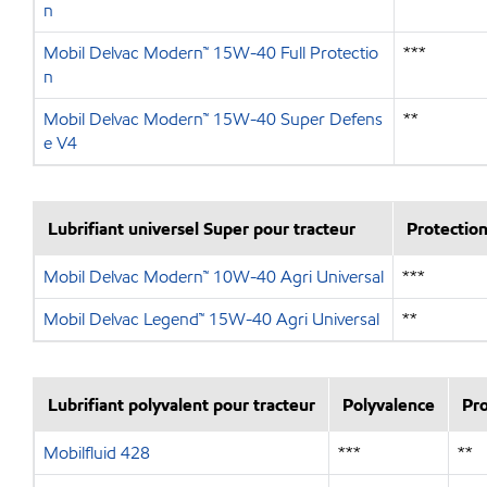
n
Mobil Delvac Modern™ 15W-40 Full Protectio
***
n
Mobil Delvac Modern™ 15W-40 Super Defens
**
e V4
Lubrifiant universel Super pour tracteur
Protectio
Mobil Delvac Modern™ 10W-40 Agri Universal
***
Mobil Delvac Legend™ 15W-40 Agri Universal
**
Lubrifiant polyvalent pour tracteur
Polyvalence
Pro
Mobilfluid 428
***
**