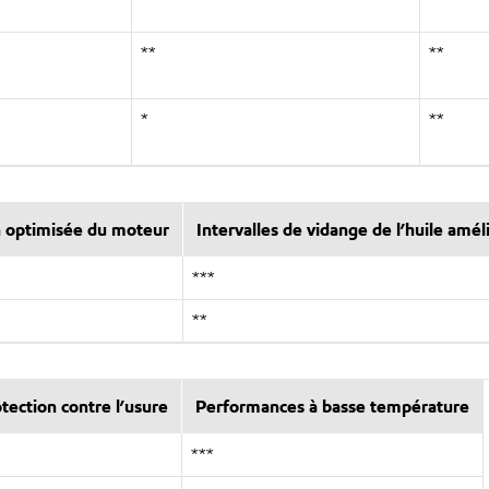
**
**
*
**
n optimisée du moteur
Intervalles de vidange de l’huile amél
***
**
tection contre l’usure
Performances à basse température
***