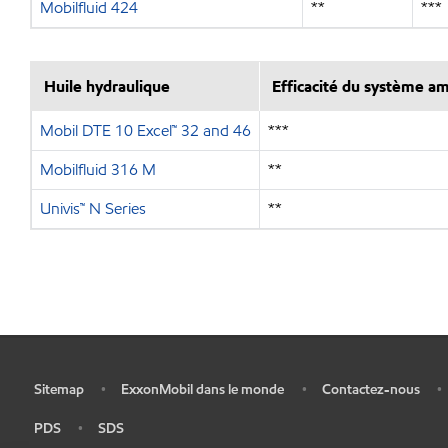
Mobilfluid 424
**
***
Huile hydraulique
Efficacité du système a
Mobil DTE 10 Excel™ 32 and 46
***
Mobilfluid 316 M
**
Univis™ N Series
**
Sitemap
ExxonMobil dans le monde
Contactez-nous
•
•
•
•
PDS
SDS
•
•