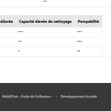
**
méliorée
Capacité élevée de nettoyage
Pompabilité
***
***
**
***
*
**
MobilChat - Guide de l’utilisateur
Développement durable
•