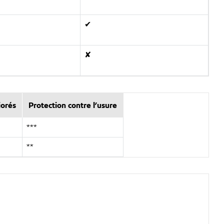
✔
✘
iorés
Protection contre l’usure
***
**