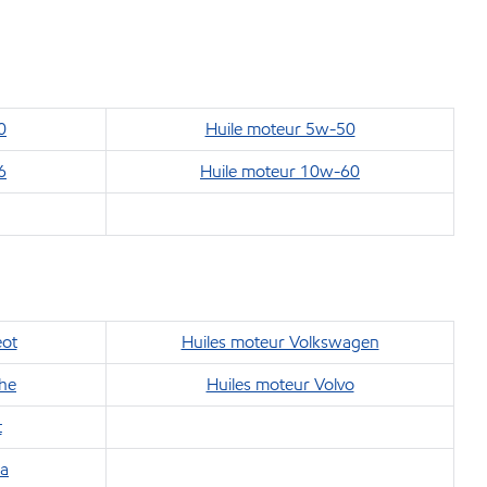
0
Huile moteur 5w-50
6
Huile moteur 10w-60
eot
Huiles moteur Volkswagen
che
Huiles moteur Volvo
t
da