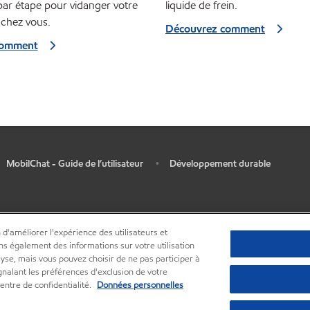
par étape pour vidanger votre
liquide de frein.
 chez vous.
Découvrez comment
comment
MobilChat - Guide de l’utilisateur
Développement durable
•
 d'améliorer l'expérience des utilisateurs et
ns également des informations sur votre utilisation
lyse, mais vous pouvez choisir de ne pas participer à
ignalant les préférences d'exclusion de votre
entre de confidentialité.
Données personnelles
•
Centre de confidentialité (Ne pas vendre ou partager mes informations person