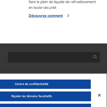
faire le plein de liquide de refroidissement
en toute sécurité.
Découvrez comment
Centre de confidentialité
Rejeter les témoins facultatifs
nelles)
•
Protection des données personnelles
•
Conditions générales