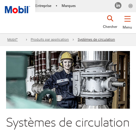
Entreprise
Marques
•
Chercher
Menu
Mobil™
Produits par application
Systèmes de circulation
Systèmes de circulation