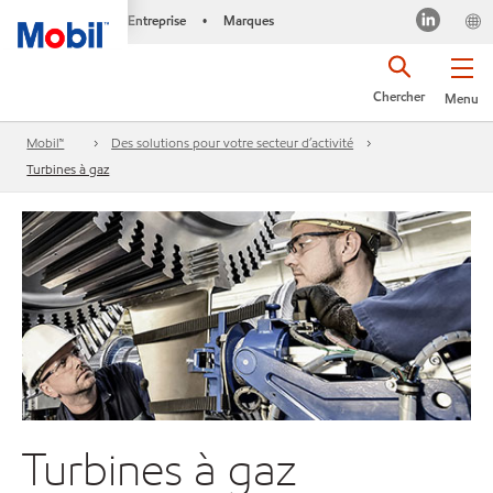
Entreprise
Marques
•
Chercher
Menu
Mobil™
Des solutions pour votre secteur d’activité
Turbines à gaz
Turbines à gaz