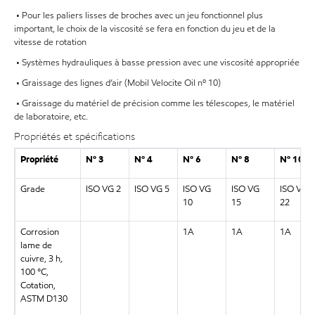
• Pour les paliers lisses de broches avec un jeu fonctionnel plus
important, le choix de la viscosité se fera en fonction du jeu et de la
vitesse de rotation
• Systèmes hydrauliques à basse pression avec une viscosité appropriée
• Graissage des lignes d’air (Mobil Velocite Oil nº 10)
• Graissage du matériel de précision comme les télescopes, le matériel
de laboratoire, etc.
Propriétés et spécifications
Propriété
Nº 3
Nº 4
Nº 6
Nº 8
Nº 10
Grade
ISO VG 2
ISO VG 5
ISO VG
ISO VG
ISO VG
10
15
22
Corrosion
1A
1A
1A
lame de
cuivre, 3 h,
100 °C,
Cotation,
ASTM D130