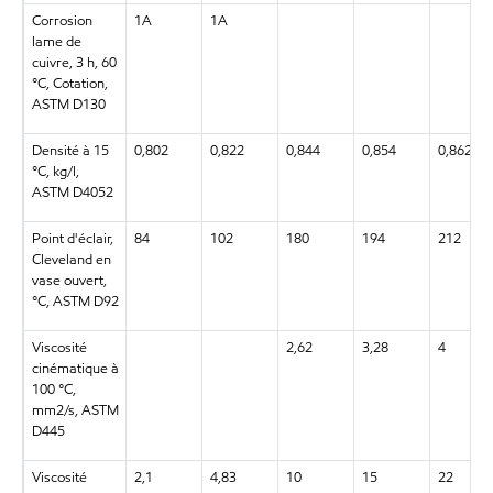
Corrosion
1A
1A
lame de
cuivre, 3 h, 60
°C, Cotation,
ASTM D130
Densité à 15
0,802
0,822
0,844
0,854
0,862
°C, kg/l,
ASTM D4052
Point d'éclair,
84
102
180
194
212
Cleveland en
vase ouvert,
°C, ASTM D92
Viscosité
2,62
3,28
4
cinématique à
100 °C,
mm2/s, ASTM
D445
Viscosité
2,1
4,83
10
15
22