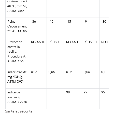
cinématique à
40 °C, mm2/s,
ASTM D445
Point
-36
-15
-15
-9
-30
d'écoulement,
°C, ASTM D97
Protection
RÉUSSITE
RÉUSSITE
RÉUSSITE
RÉUSSITE
RÉUSSIT
contre la
rouille,
Procédure A,
ASTM D 665
Indice d'acide,
0,06
0,06
0,06
0,06
0,1
mg KOH/g,
ASTM D974
Indice de
98
97
95
viscosité,
ASTM D 2270
Santé et sécurité