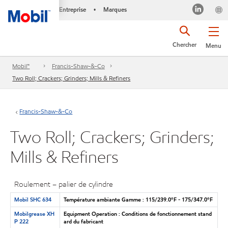
Entreprise
Marques
•
Chercher
Menu
Mobil™
Francis-Shaw-&-Co
Two Roll; Crackers; Grinders; Mills & Refiners
Francis-Shaw-&-Co
Two Roll; Crackers; Grinders;
Mills & Refiners
Roulement – palier de cylindre
Mobil SHC 634
Température ambiante Gamme : 115/239.0°F - 175/347.0°F
Mobilgrease XH
Equipment Operation : Conditions de fonctionnement stand
P 222
ard du fabricant