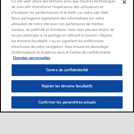
Ce site web utilise des témoins ainsi que d'autres technologies
de suivi afin d'améliorer l'expérience des utilisateurs et
d'analyser les performances et le trafic sur notre site Web.
Nous partageons également des informations sur votre
utilisation de notre site avec nos partenaires de médias
sociaux, de publicité et d'analyse, mais vous pouvez choisir de
ne pas participer à ce partage en utilisant le bouton « Rejeter
les témoins facultatifs » ou en signalant les préférences
d'exclusion de votre navigateur. Vous trouverez davantage
d'informations et d'options dans le Centre de confidentialité.
Données personnelles
Centre de confidentialité
Rejeter les témoins facultatifs
Confirmer les paramètres actuels