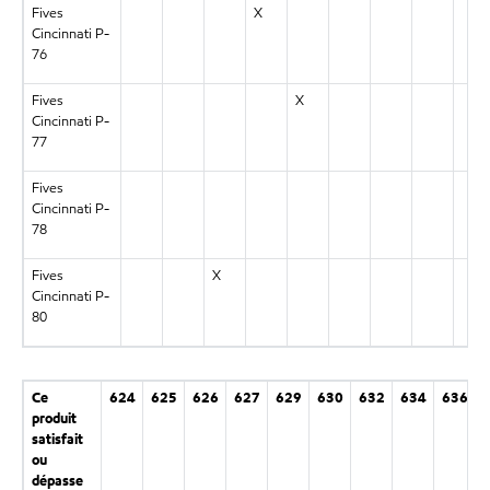
Fives
X
Cincinnati P-
76
Fives
X
Cincinnati P-
77
Fives
Cincinnati P-
78
Fives
X
Cincinnati P-
80
Ce
624
625
626
627
629
630
632
634
636
produit
satisfait
ou
dépasse