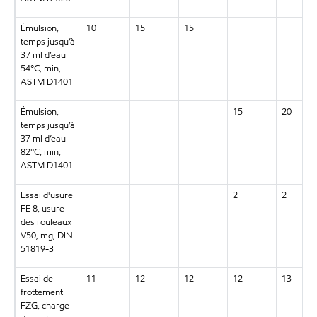
Émulsion,
10
15
15
temps jusqu’à
37 ml d’eau
54°C, min,
ASTM D1401
Émulsion,
15
20
temps jusqu’à
37 ml d’eau
82°C, min,
ASTM D1401
Essai d'usure
2
2
FE 8, usure
des rouleaux
V50, mg, DIN
51819-3
Essai de
11
12
12
12
13
frottement
FZG, charge