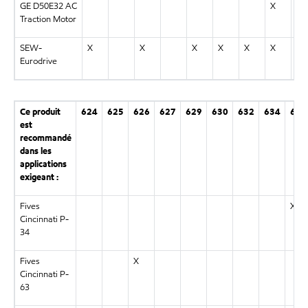
GE D50E32 AC
X
Traction Motor
SEW-
X
X
X
X
X
X
X
Eurodrive
Ce produit
624
625
626
627
629
630
632
634
636
est
recommandé
dans les
applications
exigeant :
Fives
X
Cincinnati P-
34
Fives
X
Cincinnati P-
63