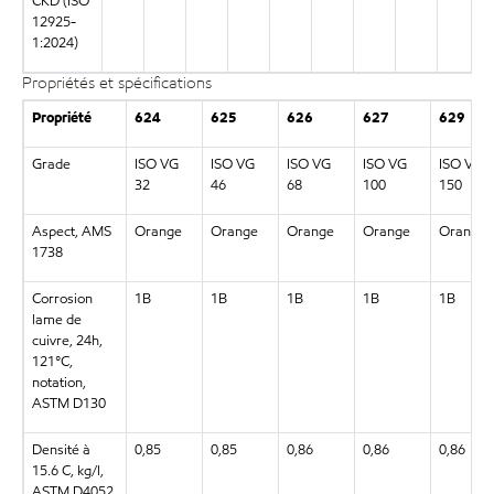
CKD (ISO
12925-
1:2024)
Propriétés et spécifications
Propriété
624
625
626
627
629
Grade
ISO VG
ISO VG
ISO VG
ISO VG
ISO VG
32
46
68
100
150
Aspect, AMS
Orange
Orange
Orange
Orange
Orange
1738
Corrosion
1B
1B
1B
1B
1B
lame de
cuivre, 24h,
121°C,
notation,
ASTM D130
Densité à
0,85
0,85
0,86
0,86
0,86
15.6 C, kg/l,
ASTM D4052