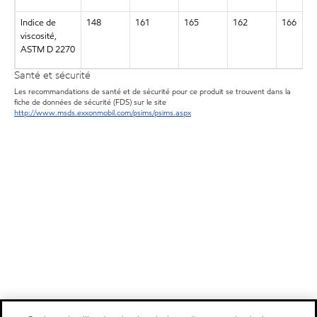
Indice de
148
161
165
162
166
viscosité,
ASTM D 2270
Santé et sécurité
Les recommandations de santé et de sécurité pour ce produit se trouvent dans la
fiche de données de sécurité (FDS) sur le site
http://www.msds.exxonmobil.com/psims/psims.aspx