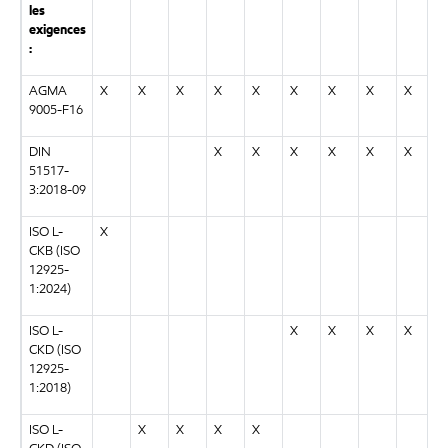
les
exigences
:
AGMA
X
X
X
X
X
X
X
X
X
9005-F16
DIN
X
X
X
X
X
X
51517-
3:2018-09
ISO L-
X
CKB (ISO
12925-
1:2024)
ISO L-
X
X
X
X
CKD (ISO
12925-
1:2018)
ISO L-
X
X
X
X