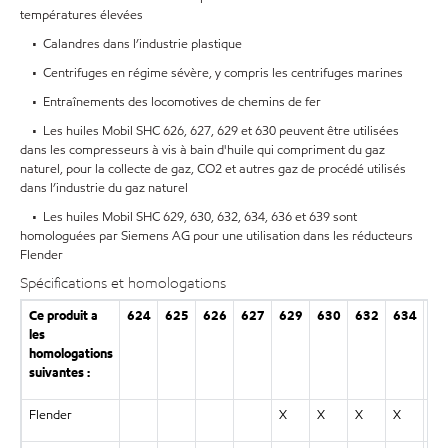
températures élevées
• Calandres dans l’industrie plastique
• Centrifuges en régime sévère, y compris les centrifuges marines
• Entraînements des locomotives de chemins de fer
• Les huiles Mobil SHC 626, 627, 629 et 630 peuvent être utilisées
dans les compresseurs à vis à bain d'huile qui compriment du gaz
naturel, pour la collecte de gaz, CO2 et autres gaz de procédé utilisés
dans l’industrie du gaz naturel
• Les huiles Mobil SHC 629, 630, 632, 634, 636 et 639 sont
homologuées par Siemens AG pour une utilisation dans les réducteurs
Flender
Spécifications et homologations
Ce produit a
624
625
626
627
629
630
632
634
63
les
homologations
suivantes :
Flender
X
X
X
X
X