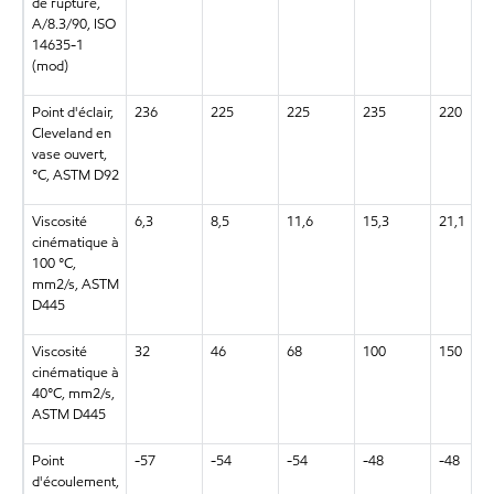
de rupture,
A/8.3/90, ISO
14635-1
(mod)
Point d'éclair,
236
225
225
235
220
Cleveland en
vase ouvert,
°C, ASTM D92
Viscosité
6,3
8,5
11,6
15,3
21,1
cinématique à
100 °C,
mm2/s, ASTM
D445
Viscosité
32
46
68
100
150
cinématique à
40°C, mm2/s,
ASTM D445
Point
-57
-54
-54
-48
-48
d'écoulement,