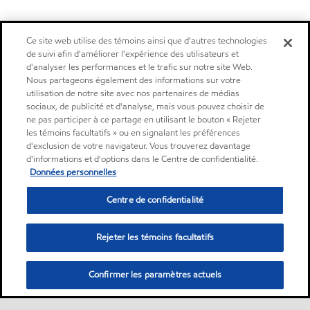
Ce site web utilise des témoins ainsi que d'autres technologies
de suivi afin d'améliorer l'expérience des utilisateurs et
d'analyser les performances et le trafic sur notre site Web.
Nous partageons également des informations sur votre
utilisation de notre site avec nos partenaires de médias
sociaux, de publicité et d'analyse, mais vous pouvez choisir de
ne pas participer à ce partage en utilisant le bouton « Rejeter
les témoins facultatifs » ou en signalant les préférences
d'exclusion de votre navigateur. Vous trouverez davantage
d'informations et d'options dans le Centre de confidentialité.
Données personnelles
Centre de confidentialité
Rejeter les témoins facultatifs
Confirmer les paramètres actuels