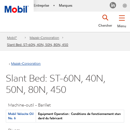
Entreprise
Marques
•
Chercher
Menu
Mobil™
Mazak-Corporation
Slant Bed: ST-60N, 40N, 50N, 80N, 450
Mazak-Corporation
Slant Bed: ST-60N, 40N,
50N, 80N, 450
Machine-outil - Barillet
Mobil Velocite Oil
Equipment Operation : Conditions de fonctionnement stan
No. 6
dard du fabricant