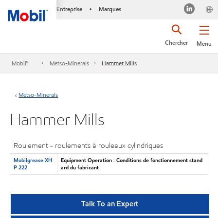
Entreprise
Marques
•
Chercher
Menu
Mobil™
Metso-Minerals
Hammer Mills
Metso-Minerals
Hammer Mills
Roulement - roulements à rouleaux cylindriques
Mobilgrease XH
Equipment Operation : Conditions de fonctionnement stand
P 222
ard du fabricant
Talk To an Expert