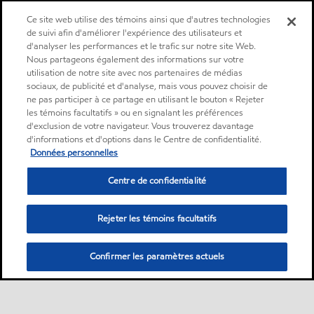
Ce site web utilise des témoins ainsi que d'autres technologies
de suivi afin d'améliorer l'expérience des utilisateurs et
d'analyser les performances et le trafic sur notre site Web.
Nous partageons également des informations sur votre
utilisation de notre site avec nos partenaires de médias
sociaux, de publicité et d'analyse, mais vous pouvez choisir de
ne pas participer à ce partage en utilisant le bouton « Rejeter
les témoins facultatifs » ou en signalant les préférences
d'exclusion de votre navigateur. Vous trouverez davantage
d'informations et d'options dans le Centre de confidentialité.
Données personnelles
Centre de confidentialité
Rejeter les témoins facultatifs
Confirmer les paramètres actuels