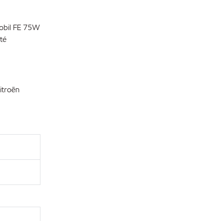
Mobil FE 75W
té
itroën