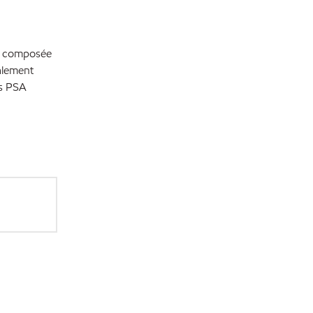
ce composée
ialement
es PSA