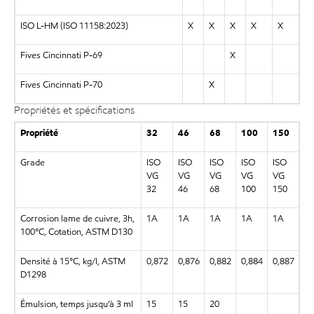
ISO L-HM (ISO 11158:2023)
X
X
X
X
X
Fives Cincinnati P-69
X
Fives Cincinnati P-70
X
Propriétés et spécifications
Propriété
32
46
68
100
150
Grade
ISO
ISO
ISO
ISO
ISO
VG
VG
VG
VG
VG
32
46
68
100
150
Corrosion lame de cuivre, 3h,
1A
1A
1A
1A
1A
100°C, Cotation, ASTM D130
Densité à 15°C, kg/l, ASTM
0,872
0,876
0,882
0,884
0,887
D1298
Émulsion, temps jusqu’à 3 ml
15
15
20