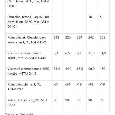
d’émulsion, 54 °C, min, ASTM
D1401
Émulsion, temps jusqu’à 3 ml
10
5
d’émulsion, 82 °C, min, ASTM
D1401
Point d'éclair, Cleveland en
212
226
234
242
258
vase ouvert, °C, ASTM D92
Viscosité cinématique à
5,3
6,6
8,3
11,0
14,9
100°C, mm2/s,ASTM D445
Viscosité cinématique à 40°C,
31,4
44,0
63,3
96,0
150
mm2/s, ASTM D445
Point d'écoulement, °C,
-24
-24
-18
-18
-18
ASTM D97
Indice de viscosité, ASTM D
98
98
98
98
98
2270
Santé et Sécurité