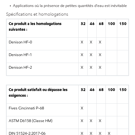
• Applications où la présence de petites quantités d'eau est inévitable
Spécifications et homologations
Ce produit a les homologations
32
46
68
100
150
suivantes :
Denison HF-0
X
X
X
Denison HF-1
X
X
X
Denison HF-2
X
X
X
Ce produit satisfait ou dépasse les
32
46
68
100
150
exigences :
Fives Cincinnati P-68
X
ASTM D6158 (Classe HM)
X
X
X
DIN 51524-2:2017-06
X
X
X
X