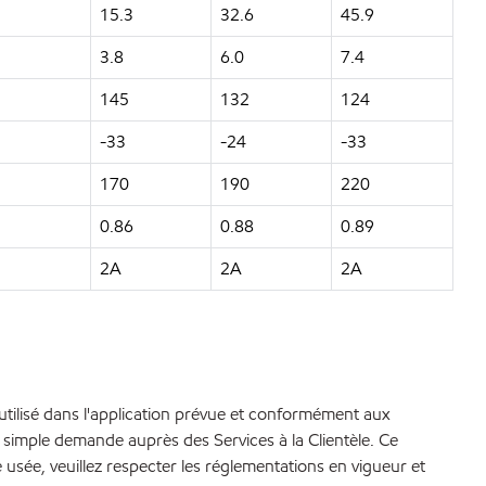
15.3
32.6
45.9
3.8
6.0
7.4
145
132
124
-33
-24
-33
170
190
220
0.86
0.88
0.89
2A
2A
2A
 utilisé dans l'application prévue et conformément aux
simple demande auprès des Services à la Clientèle. Ce
le usée, veuillez respecter les réglementations en vigueur et