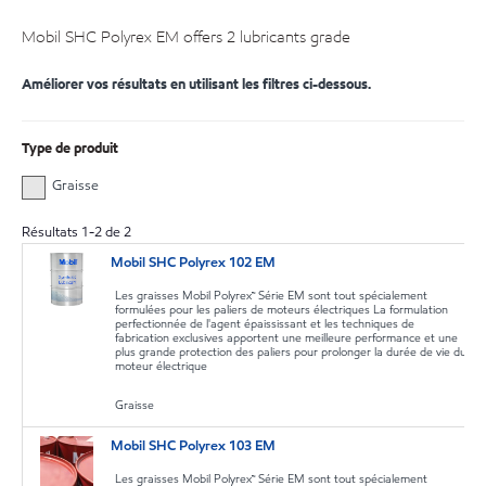
Mobil SHC Polyrex EM offers 2 lubricants grade
Améliorer vos résultats en utilisant les filtres ci-dessous.
Type de produit
Graisse
Résultats
1
-
2
de
2
Mobil SHC Polyrex 102 EM
Les graisses Mobil Polyrex™ Série EM sont tout spécialement
formulées pour les paliers de moteurs électriques La formulation
perfectionnée de l'agent épaississant et les techniques de
fabrication exclusives apportent une meilleure performance et une
plus grande protection des paliers pour prolonger la durée de vie du
moteur électrique
Graisse
Mobil SHC Polyrex 103 EM
Les graisses Mobil Polyrex™ Série EM sont tout spécialement