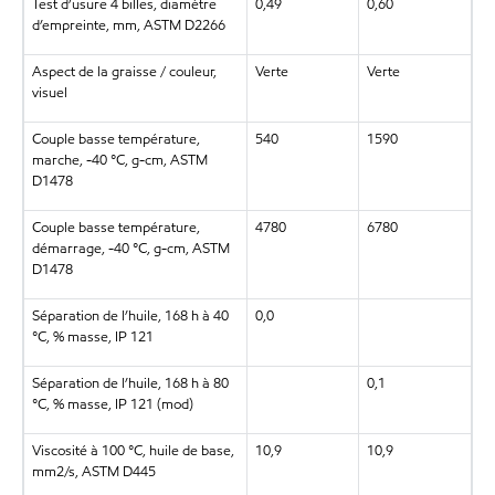
Test d’usure 4 billes, diamètre
0,49
0,60
d’empreinte, mm, ASTM D2266
Aspect de la graisse / couleur,
Verte
Verte
visuel
Couple basse température,
540
1590
marche, -40 °C, g-cm, ASTM
D1478
Couple basse température,
4780
6780
démarrage, -40 °C, g-cm, ASTM
D1478
Séparation de l’huile, 168 h à 40
0,0
°C, % masse, IP 121
Séparation de l’huile, 168 h à 80
0,1
°C, % masse, IP 121 (mod)
Viscosité à 100 °C, huile de base,
10,9
10,9
mm2/s, ASTM D445