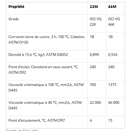
Propriété
22M
46M
Grade
ISO VG
ISO VG
22K
46K
Corrosion lame de cuivre, 3 h, 100 °C, Cotation,
1B
1B
ASTM D130
Densité à 15,6 °C, kg/l, ASTM D4052
0,890
0,924
Point d'éclair, Cleveland en vase ouvert, °C,
240
240
ASTM D92
Viscosité cinématique à 100 °C, mm2/s, ASTM
700
1375
D445
Viscosité cinématique à 40 °C, mm2/s, ASTM
22 000
46 000
D445
Point d'écoulement, °C, ASTM D97
6
15