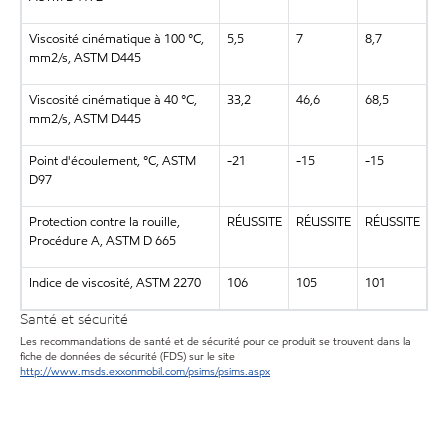
Viscosité cinématique à 100 °C,
5,5
7
8,7
mm2/s, ASTM D445
Viscosité cinématique à 40 °C,
33,2
46,6
68,5
mm2/s, ASTM D445
Point d'écoulement, °C, ASTM
-21
-15
-15
D97
Protection contre la rouille,
RÉUSSITE
RÉUSSITE
RÉUSSITE
Procédure A, ASTM D 665
Indice de viscosité, ASTM 2270
106
105
101
Santé et sécurité
Les recommandations de santé et de sécurité pour ce produit se trouvent dans la
fiche de données de sécurité (FDS) sur le site
http://www.msds.exxonmobil.com/psims/psims.aspx