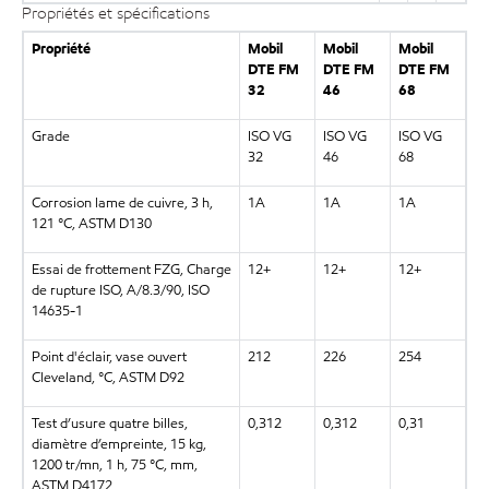
Propriétés et spécifications
Propriété
Mobil
Mobil
Mobil
DTE FM
DTE FM
DTE FM
32
46
68
Grade
ISO VG
ISO VG
ISO VG
32
46
68
Corrosion lame de cuivre, 3 h,
1A
1A
1A
121 °C, ASTM D130
Essai de frottement FZG, Charge
12+
12+
12+
de rupture ISO, A/8.3/90, ISO
14635-1
Point d'éclair, vase ouvert
212
226
254
Cleveland, °C, ASTM D92
Test d’usure quatre billes,
0,312
0,312
0,31
diamètre d’empreinte, 15 kg,
1200 tr/mn, 1 h, 75 °C, mm,
ASTM D4172