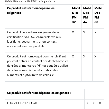
Spécifications et homologations
Ce produit satisfait ou dépasse les
Mobil
Mobil
Mobil
exigences :
DTE
DTE
DTE
FM
FM
FM
32
46
68
Ce produit répond aux exigences de la
X
X
X
certification NSF ISO 21469 relative aux
lubrifiants pouvant entrer en contact
accidentel avec les produits.
Ce produit est homologué comme lubrifiant
X
X
X
pouvant entrer en contact accidentel avec les
denrées alimentaires (H1) et peut être utilisé
dans les zones de transformation des
aliments et à proximité de celles-ci.
Ce produit satisfait ou dépasse les exigences :
FDA 21 CFR 178.3570
X
X
X