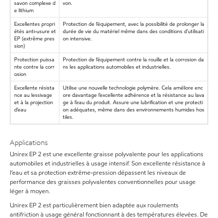
savon complexe d
von.
e lithium
Excellentes propri
Protection de l’équipement, avec la possibilité de prolonger la
étés anti-usure et
durée de vie du matériel même dans des conditions d’utilisati
EP (extrême pres
on intensive.
sion)
Protection puissa
Protection de l’équipement contre la rouille et la corrosion da
nte contre la corr
ns les applications automobiles et industrielles.
osion
Excellente résista
Utilise une nouvelle technologie polymère. Cela améliore enc
nce au lessivage
ore davantage l’excellente adhérence et la résistance au lava
et à la projection
ge à l’eau du produit. Assure une lubrification et une protecti
d’eau
on adéquates, même dans des environnements humides hos
tiles.
Applications
Unirex EP 2 est une excellente graisse polyvalente pour les applications
automobiles et industrielles à usage intensif. Son excellente résistance à
l’eau et sa protection extrême-pression dépassent les niveaux de
performance des graisses polyvalentes conventionnelles pour usage
léger à moyen.
Unirex EP 2 est particulièrement bien adaptée aux roulements
antifriction à usage général fonctionnant à des températures élevées. De