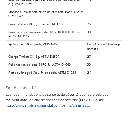
e, g, ASTM D4290
Stabilité à l'oxydation, chute de pression, 100 h, kPa, A
1
STM D942
Pénétrabilité, 60X, 0,1 mm, ASTM D217
280
Pénétration, changement de 60X à 100 000X, 0,1 m
30
m, ASTM D217
Épaississant, % en poids, AMS 1699
Complexe de lithium + p
olymère
Charge Timken OK, kg, ASTM D2509
27
Pulvérisation de l’eau, 38 °C, %, ASTM D4049
30
Perte au lavage à l’eau, % en poids, ASTM D1264
2,1
Santé et sécurité
Les recommandations de santé et de sécurité pour ce produit se
trouvent dans la fiche de données de sécurité (FDS) sur le site
http://www.msds.exxonmobil.com/psims/psims.aspx