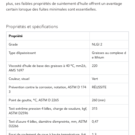
plus, ses faibles propriétés de suintement d’huile offrent un avantage
certain lorsque des fuites minimales sont essentielles.
Propriétés et spécifications
Propriété
Grade
NLGI 2
Type d’épaississant
Graisses au complexe d
e lithium
Viscosité d’huile de base des graisses à 40 °C, mm2/s,
220
AMS 1697
Couleur, visuel
Vert
Prévention contre la corrosion, notation, ASTM D 174
RÉUSSITE
3
Point de goutte, °C, ASTM D 2265
260 (min)
Test extrême pression 4 billes, charge de soudure, kgf,
315
ASTM D2596
Test d’usure 4 billes, diamètre d’empreinte, mm, ASTM
0,47
D2266
Essai de roulement de roue à haute température, fuit
1,3