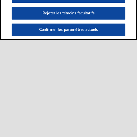
Rejeter les témoins facultatifs
Confirmer les paramètres actuels
Sitemap
ExxonMobil dans le monde
Contactez-nous
•
•
•
MobilChat - Guide de l’utilisateur
Développement durable
PDS
•
•
•