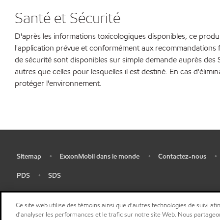
Santé et Sécurité
D'après les informations toxicologiques disponibles, ce produit
l'application prévue et conformément aux recommandations f
de sécurité sont disponibles sur simple demande auprès des Ser
autres que celles pour lesquelles il est destiné. En cas d'élimi
protéger l'environnement.
Sitemap
ExxonMobil dans le monde
Contactez-nous
•
•
•
•
PDS
SDS
•
•
Ce site web utilise des témoins ainsi que d'autres technologies de suivi afin
d'analyser les performances et le trafic sur notre site Web. Nous partageo