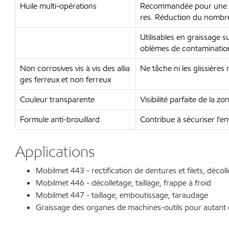
Huile multi-opérations
Recommandée pour une la
res. Réduction du nombre 
Utilisables en graissage s
oblèmes de contaminatio
Non corrosives vis à vis des allia
Ne tâche ni les glissières
ges ferreux et non ferreux
Couleur transparente
Visibilité parfaite de la zo
Formule anti-brouillard
Contribue à sécuriser l'e
Applications
Mobilmet 443 - rectification de dentures et filets, décol
Mobilmet 446 - décolletage, taillage, frappe à froid
Mobilmet 447 - taillage, emboutissage, taraudage
Graissage des organes de machines-outils pour autant qu