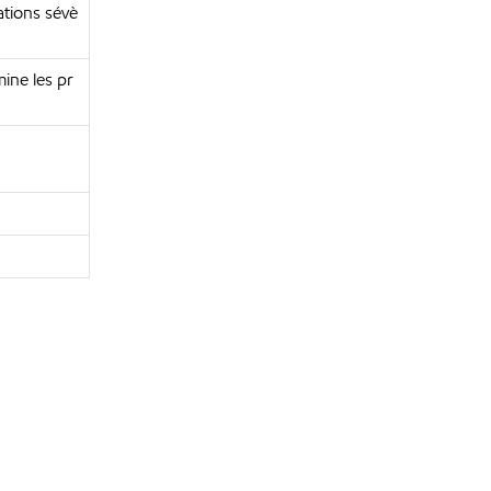
tions sévè
mine les pr