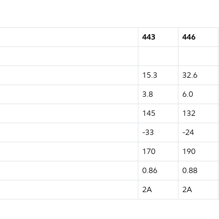
443
446
15.3
32.6
3.8
6.0
145
132
-33
-24
170
190
0.86
0.88
2A
2A