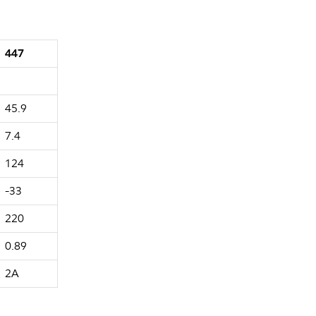
447
45.9
7.4
124
-33
220
0.89
2A