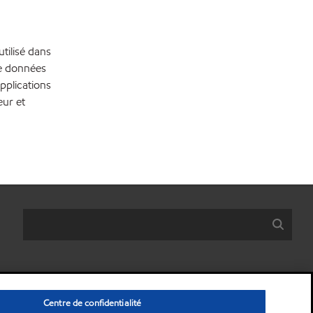
utilisé dans
de données
pplications
eur et
Centre de confidentialité