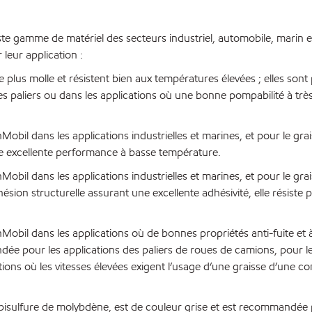
te gamme de matériel des secteurs industriel, automobile, marin et
leur application :
plus molle et résistent bien aux températures élevées ; elles sont
s paliers ou dans les applications où une bonne pompabilité à trè
l dans les applications industrielles et marines, et pour le gra
ne excellente performance à basse température.
l dans les applications industrielles et marines, et pour le gra
sion structurelle assurant une excellente adhésivité, elle résiste p
il dans les applications où de bonnes propriétés anti-fuite et 
ée pour les applications des paliers de roues de camions, pour le
ions où les vitesses élevées exigent l’usage d’une graisse d’une c
bisulfure de molybdène, est de couleur grise et est recommandée 