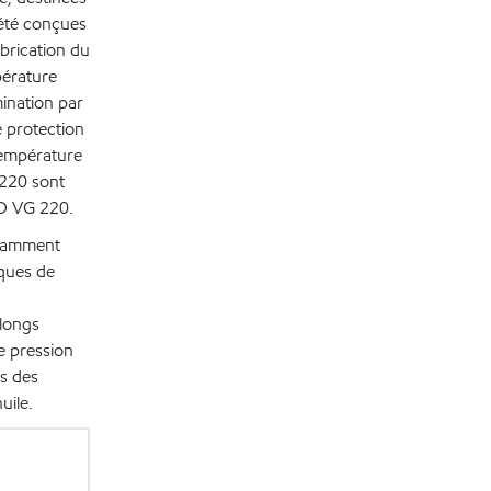
 été conçues
abrication du
pérature
mination par
e protection
 température
 220 sont
ISO VG 220.
otamment
iques de
 longs
e pression
ns des
uile.