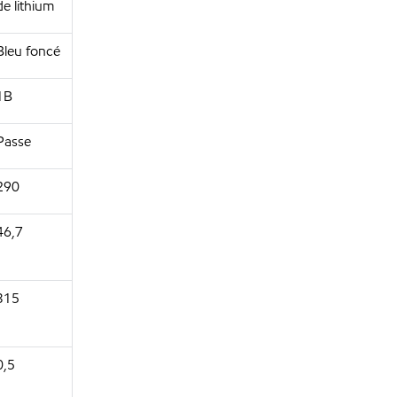
de lithium
Bleu foncé
1B
Passe
290
46,7
315
0,5