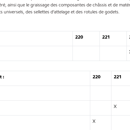
éré, ainsi que le graissage des composantes de châssis et de matéri
ts universels, des sellettes d’attelage et des rotules de godets.
220
221
 :
220
221
X
X