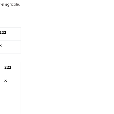
el agricole.
222
X
222
X