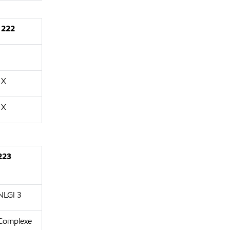
222
X
X
223
NLGI 3
Complexe