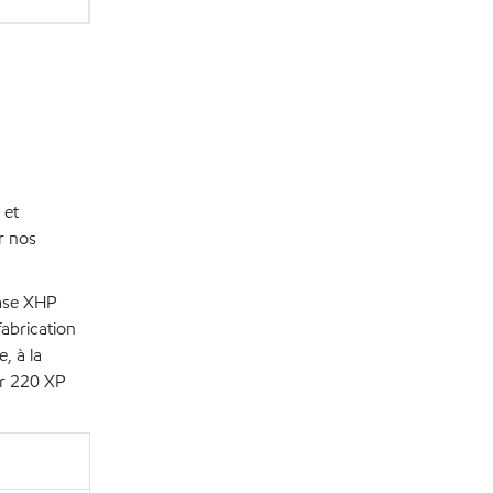
 et
r nos
ease XHP
fabrication
, à la
ar 220 XP