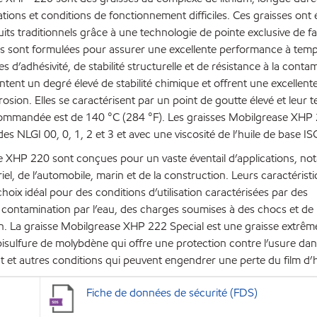
ions et conditions de fonctionnement difficiles. Ces graisses ont
its traditionnels grâce à une technologie de pointe exclusive de f
les sont formulées pour assurer une excellente performance à tem
es d’adhésivité, de stabilité structurelle et de résistance à la conta
entent un degré élevé de stabilité chimique et offrent une excellent
orrosion. Elles se caractérisent par un point de goutte élevé et leur
commandée est de 140 °C (284 °F). Les graisses Mobilgrease XHP
des NLGI 00, 0, 1, 2 et 3 et avec une viscosité de l’huile de base 
e XHP 220 sont conçues pour un vaste éventail d’applications, n
iel, de l’automobile, marin et de la construction. Leurs caractérist
hoix idéal pour des conditions d’utilisation caractérisées par des
 contamination par l’eau, des charges soumises à des chocs et de
tion. La graisse Mobilgrease XHP 222 Special est une graisse extrêm
bisulfure de molybdène qui offre une protection contre l’usure da
 et autres conditions qui peuvent engendrer une perte du film d’h
Fiche de données de sécurité (FDS)