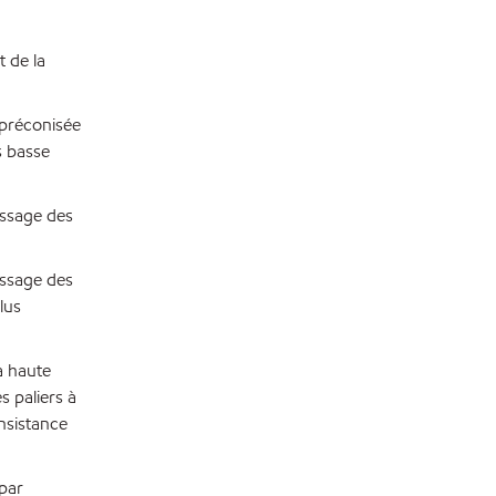
 de la
 préconisée
s basse
issage des
issage des
lus
à haute
s paliers à
onsistance
par