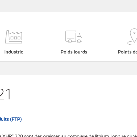
Industrie
Poids lourds
Points d
21
uits (FTP)
e XHP™ 220 sont des graisses au complexe de lithium, longue duré