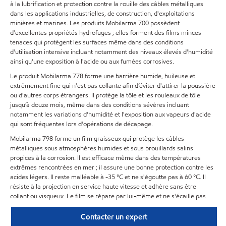
à la lubrification et protection contre la rouille des câbles métalliques
dans les applications industrielles, de construction, d'exploitations
minières et marines. Les produits Mobilarma 700 possèdent
d'excellentes propriétés hydrofuges ; elles forment des films minces
tenaces qui protègent les surfaces même dans des conditions
d'utilisation intensive incluant notamment des niveaux élevés d'humidité
ainsi qu'une exposition à l'acide ou aux fumées corrosives.
Le produit Mobilarma 778 forme une barrière humide, huileuse et
extrêmement fine qui n'est pas collante afin d’éviter d'attirer la poussière
ou d'autres corps étrangers. Il protège la tôle et les rouleaux de tôle
jusqu’à douze mois, même dans des conditions sévères incluant
notamment les variations d'humidité et l'exposition aux vapeurs d'acide
qui sont fréquentes lors d'opérations de décapage.
Mobilarma 798 forme un film graisseux qui protège les câbles
métalliques sous atmosphères humides et sous brouillards salins
propices à la corrosion. Il est efficace même dans des températures
extrêmes rencontrées en mer ; il assure une bonne protection contre les
acides légers. Il reste malléable à -35 °C et ne s'égoutte pas à 60 °C. Il
résiste à la projection en service haute vitesse et adhère sans être
collant ou visqueux. Le film se répare par lui-même et ne s'écaille pas.
Contacter un expert