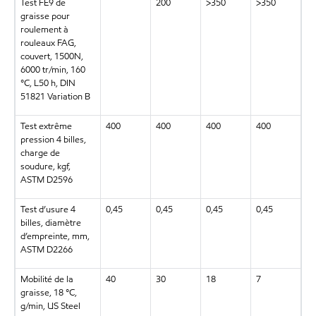
Test FE9 de
200
>350
>350
graisse pour
roulement à
rouleaux FAG,
couvert, 1500N,
6000 tr/min, 160
°C, L50 h, DIN
51821 Variation B
Test extrême
400
400
400
400
pression 4 billes,
charge de
soudure, kgf,
ASTM D2596
Test d’usure 4
0,45
0,45
0,45
0,45
billes, diamètre
d’empreinte, mm,
ASTM D2266
Mobilité de la
40
30
18
7
graisse, 18 °C,
g/min, US Steel