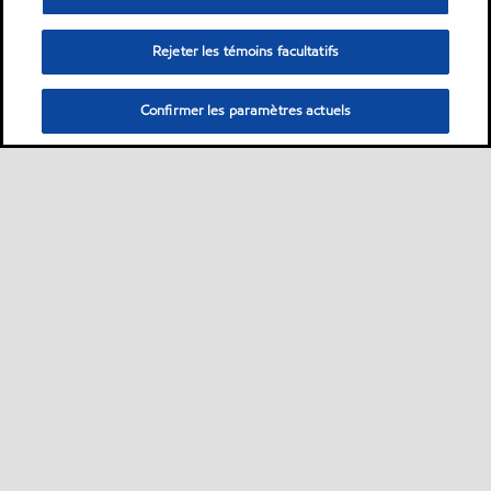
Rejeter les témoins facultatifs
Confirmer les paramètres actuels
Sitemap
ExxonMobil dans le monde
Contactez-nous
•
•
•
MobilChat - Guide de l’utilisateur
Développement durable
PDS
•
•
•