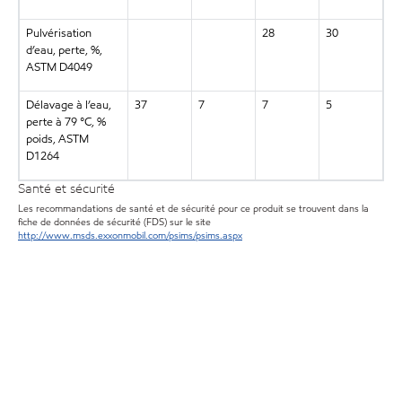
Pulvérisation
28
30
d’eau, perte, %,
ASTM D4049
Délavage à l’eau,
37
7
7
5
perte à 79 °C, %
poids, ASTM
D1264
Santé et sécurité
Les recommandations de santé et de sécurité pour ce produit se trouvent dans la
fiche de données de sécurité (FDS) sur le site
http://www.msds.exxonmobil.com/psims/psims.aspx