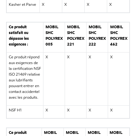
Kasher et Parve
X
X
X
X
Ce produit
MOBIL
MOBIL
MOBIL
MOBIL
satisfait ou
SHC
SHC
SHC
SHC
dépasse les
POLYREX
POLYREX
POLYREX
POLYREX
exigences :
005
221
222
462
Ce produit répond
X
X
X
X
aux exigences de
la certification NSF
ISO 21469 relative
aux lubrifiants
pouvant entrer en
contact accidentel
avec les produits.
NSF H1
X
X
X
X
Ce produit
MOBIL
MOBIL
MOBIL
MOBIL