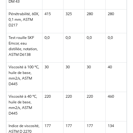
DM 43
Pénétrabilité, 60X,
415
325
280
280
0,1 mm, ASTM
D217
Test rouille SKF
0,0
0,0
0,0
0,0
Emcor, eau
distillée, notation,
ASTM D6138
Viscosité à 100 °C,
30
30
30
40
huile de base,
mm2/s, ASTM
D445
Viscosité à 40 °C,
220
220
220
460
huile de base,
mm2/s, ASTM
D445
Indice de viscosité,
177
177
177
134
ASTM D 2270