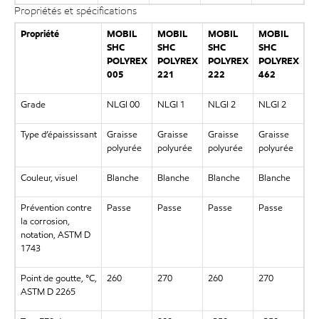
Propriétés et spécifications
Propriété
MOBIL
MOBIL
MOBIL
MOBIL
SHC
SHC
SHC
SHC
POLYREX
POLYREX
POLYREX
POLYREX
005
221
222
462
Grade
NLGI 00
NLGI 1
NLGI 2
NLGI 2
Type d’épaississant
Graisse
Graisse
Graisse
Graisse
polyurée
polyurée
polyurée
polyurée
Couleur, visuel
Blanche
Blanche
Blanche
Blanche
Prévention contre
Passe
Passe
Passe
Passe
la corrosion,
notation, ASTM D
1743
Point de goutte, °C,
260
270
260
270
ASTM D 2265