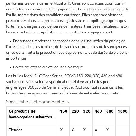
performantes de la gamme Mobil SHC Gear, sont conçues pour fournir
une protection optimum de l'équipement et une durée de vie allongée de
l'huile, même dans des conditions extrêmes. Elles sont spécialement
préconisées dans les applications sujettes au micropitting (engrenages
fortement chargés avec dentures cémentées, trempées, rectifiées), aux
basses ou hautes températures. Les applications typiques sont :
• Engrenages modernes et chargés dans les industries du papier, de
l'acier, les industries textiles, du bois et les cimenteries où les exigences
en ce qui a trait à la protection des équipements et de durée de vie sont
importantes
• Boites de vitesse d'extrudeuses plastique
Les huiles Mobil SHC Gear Series ISO VG 150, 220, 320, 460 and 680
sont approuvées selon la spécification relative aux huiles pour
engrenages D50E35 de General Electric (GE) pour utilisation dans les
boîtes d’engrenages des roues motorisées de véhicules hors route.
Spécifications et homologations
Ce produit a les
150
220
320
460
680
1000
homologations suivantes :
Flender
X
X
X
X
X