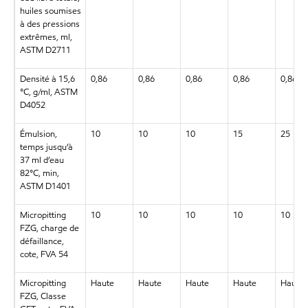
huiles soumises
à des pressions
extrêmes, ml,
ASTM D2711
Densité à 15,6
0,86
0,86
0,86
0,86
0,86
°C, g/ml, ASTM
D4052
Émulsion,
10
10
10
15
25
temps jusqu’à
37 ml d’eau
82°C, min,
ASTM D1401
Micropitting
10
10
10
10
10
FZG, charge de
défaillance,
cote, FVA 54
Micropitting
Haute
Haute
Haute
Haute
Haute
FZG, Classe