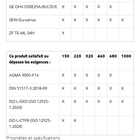
GE OHV D50E35A/B/C/D/E
X
X
X
X
X
SEW-Eurodrive
X
X
X
X
X
X
ZF TE-ML 04H
X
Ce produit satisfait ou
150
220
320
460
680
1000
dépasse les exigences :
AGMA 9005-F16
X
X
X
X
X
DIN 51517-3:2018-09
X
X
X
X
X
X
ISO L-CKD (ISO 12925-
X
X
X
X
X
X
1:2024)
ISO L-CTPR (ISO 12925-
X
X
1:2024)
Propriétés et spécifications