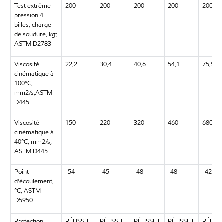
Test extrême
200
200
200
200
200
pression 4
billes, charge
de soudure, kgf,
ASTM D2783
Viscosité
22,2
30,4
40,6
54,1
75,5
cinématique à
100°C,
mm2/s,ASTM
D445
Viscosité
150
220
320
460
680
cinématique à
40°C, mm2/s,
ASTM D445
Point
-54
-45
-48
-48
-42
d'écoulement,
°C, ASTM
D5950
Protection
RÉUSSITE
RÉUSSITE
RÉUSSITE
RÉUSSITE
RÉUSS