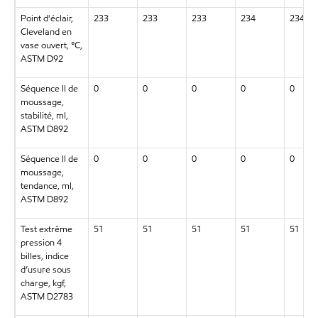
Point d'éclair,
233
233
233
234
234
Cleveland en
vase ouvert, °C,
ASTM D92
Séquence II de
0
0
0
0
0
moussage,
stabilité, ml,
ASTM D892
Séquence II de
0
0
0
0
0
moussage,
tendance, ml,
ASTM D892
Test extrême
51
51
51
51
51
pression 4
billes, indice
d’usure sous
charge, kgf,
ASTM D2783