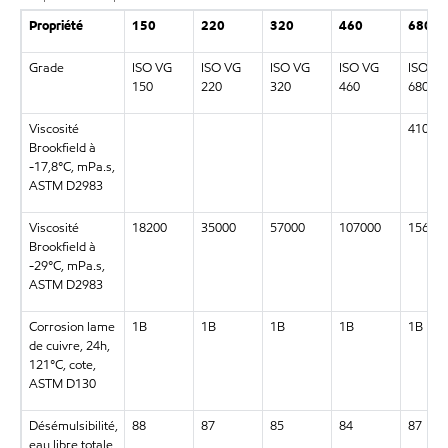
Propriété
150
220
320
460
680
Grade
ISO VG
ISO VG
ISO VG
ISO VG
ISO VG
150
220
320
460
680
Viscosité
41000
Brookfield à
-17,8°C, mPa.s,
ASTM D2983
Viscosité
18200
35000
57000
107000
15600
Brookfield à
-29°C, mPa.s,
ASTM D2983
Corrosion lame
1B
1B
1B
1B
1B
de cuivre, 24h,
121°C, cote,
ASTM D130
Désémulsibilité,
88
87
85
84
87
eau libre totale,