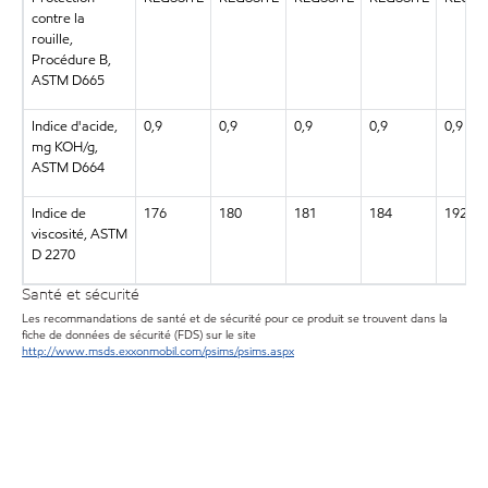
contre la
rouille,
Procédure B,
ASTM D665
Indice d'acide,
0,9
0,9
0,9
0,9
0,9
mg KOH/g,
ASTM D664
Indice de
176
180
181
184
192
viscosité, ASTM
D 2270
Santé et sécurité
Les recommandations de santé et de sécurité pour ce produit se trouvent dans la
fiche de données de sécurité (FDS) sur le site
http://www.msds.exxonmobil.com/psims/psims.aspx