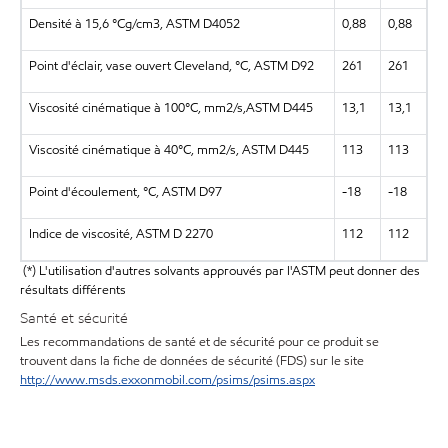
Densité à 15,6 °Cg/cm3, ASTM D4052
0,88
0,88
Point d'éclair, vase ouvert Cleveland, °C, ASTM D92
261
261
Viscosité cinématique à 100°C, mm2/s,ASTM D445
13,1
13,1
Viscosité cinématique à 40°C, mm2/s, ASTM D445
113
113
Point d'écoulement, °C, ASTM D97
-18
-18
Indice de viscosité, ASTM D 2270
112
112
(*) L'utilisation d'autres solvants approuvés par l'ASTM peut donner des
résultats différents
Santé et sécurité
Les recommandations de santé et de sécurité pour ce produit se
trouvent dans la fiche de données de sécurité (FDS) sur le site
http://www.msds.exxonmobil.com/psims/psims.aspx