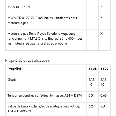
MAN M 3271-5
X
MWM TR 0199-99-2105, huiles lubrifiantes pour
X
moteurs à gaz
Moteurs à gaz Rolls-Royce Solutions Augsburg
X
(anciennement MTU Onsite Energy) série 400 - tous
les moteurs au gaz naturel et au propane
Propriétés et spécifications
Propriété
1105
1107
Grade
SAE
SAE
40
40
Teneur en cendres sulfatées, % masse, ASTM D874
0,5
0,65
Indice de base - xylène/acide acétique, mg KOH/g,
6,2
7,3
ASTM D2896
(*)