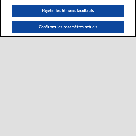
Rejeter les témoins facultatifs
Confirmer les paramètres actuels
Sitemap
ExxonMobil dans le monde
Contactez-nous
•
•
•
MobilChat - Guide de l’utilisateur
Développement durable
PDS
•
•
•
SDS
•