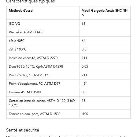
Caractéristiques typiques
Méthode d'essai
Mobil Gargoyle Arctic SHC NH
68
ISO VG
68
Viscosité, ASTM D 445
cSt à 40°C
64
cSt à 100°C
8.5
Indice de viscosité, ASTM D 2270
111
Densité ( à 15 °C, Kg/l) ASTM D1298
0.85
Point d'éclair, °C ASTM D93
211
Point d'écoulement, °C, ASTM D97
- 54
Couleur ASTM D1500
0.5
Corrosion lame de cuivre, ASTM D 130, 3 h@
1B
100ºC
Teneur en eau, ppm, ASTM D 1533
‹100
Santé et sécurité