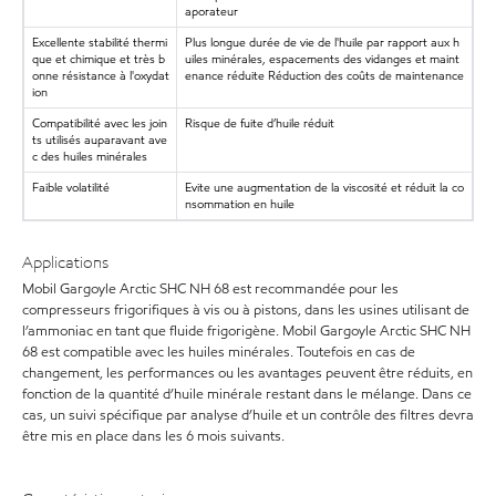
aporateur
Excellente stabilité thermi
Plus longue durée de vie de l'huile par rapport aux h
que et chimique et très b
uiles minérales, espacements des vidanges et maint
onne résistance à l'oxydat
enance réduite Réduction des coûts de maintenance
ion
Compatibilité avec les join
Risque de fuite d’huile réduit
ts utilisés auparavant ave
c des huiles minérales
Faible volatilité
Evite une augmentation de la viscosité et réduit la co
nsommation en huile
Applications
Mobil Gargoyle Arctic SHC NH 68 est recommandée pour les
compresseurs frigorifiques à vis ou à pistons, dans les usines utilisant de
l’ammoniac en tant que fluide frigorigène. Mobil Gargoyle Arctic SHC NH
68 est compatible avec les huiles minérales. Toutefois en cas de
changement, les performances ou les avantages peuvent être réduits, en
fonction de la quantité d’huile minérale restant dans le mélange. Dans ce
cas, un suivi spécifique par analyse d’huile et un contrôle des filtres devra
être mis en place dans les 6 mois suivants.