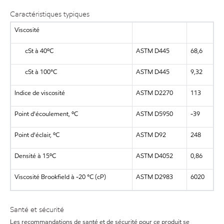
Caractéristiques typiques
Viscosité
cSt à 40ºC
ASTM D445
68,6
cSt à 100°C
ASTM D445
9,32
Indice de viscosité
ASTM D2270
113
Point d'écoulement, ºC
ASTM D5950
-39
Point d'éclair, ºC
ASTM D92
248
Densité à 15ºC
ASTM D4052
0,86
Viscosité Brookfield à -20 °C (cP)
ASTM D2983
6020
Santé et sécurité
Les recommandations de santé et de sécurité pour ce produit se