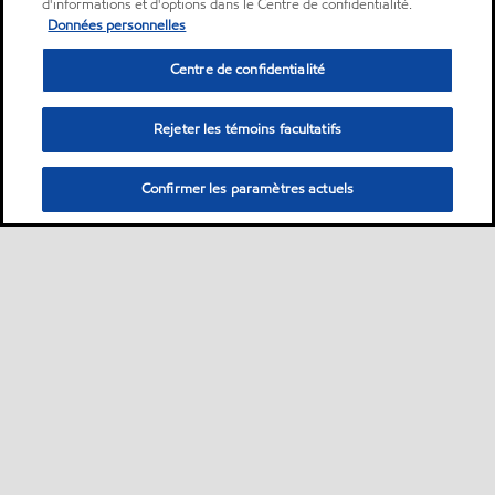
d'informations et d'options dans le Centre de confidentialité.
Données personnelles
Centre de confidentialité
Rejeter les témoins facultatifs
Confirmer les paramètres actuels
Sitemap
ExxonMobil dans le monde
Contactez-nous
•
•
•