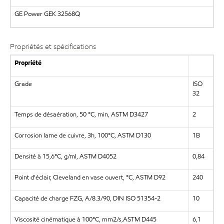
GE Power GEK 32568Q
Propriétés et spécifications
Propriété
Grade
ISO
32
Temps de désaération, 50 °C, min, ASTM D3427
2
Corrosion lame de cuivre, 3h, 100°C, ASTM D130
1B
Densité à 15,6°C, g/ml, ASTM D4052
0,84
Point d'éclair, Cleveland en vase ouvert, °C, ASTM D92
240
Capacité de charge FZG, A/8.3/90, DIN ISO 51354-2
10
Viscosité cinématique à 100°C, mm2/s,ASTM D445
6,1