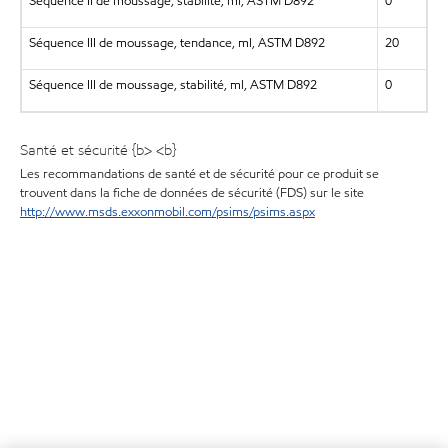
Séquence II de moussage, stabilité, ml, ASTM D892
0
Séquence III de moussage, tendance, ml, ASTM D892
20
Séquence III de moussage, stabilité, ml, ASTM D892
0
Santé et sécurité {b> <b}
Les recommandations de santé et de sécurité pour ce produit se
trouvent dans la fiche de données de sécurité (FDS) sur le site
http://www.msds.exxonmobil.com/psims/psims.aspx