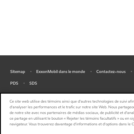
Sitemap
ExxonMobil dans le monde
Contactez-nous
•
•
•
•
PDS
SDS
•
•
Ce site web utilise des témoins ainsi que d'autres technologies de suivi afin
d'analyser les performances et le trafic sur notre site Web. Nous partageo
de notre site avec nos partenaires de médias sociaux, de publicité et d'ana
ce partage en utilisant le bouton « Rejeter les témoins facultatifs » ou en s
navigateur. Vous trouverez davantage d'informations et d'options dans le C