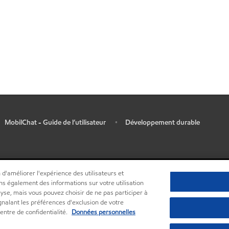
MobilChat - Guide de l’utilisateur
Développement durable
•
 d'améliorer l'expérience des utilisateurs et
ns également des informations sur votre utilisation
lyse, mais vous pouvez choisir de ne pas participer à
ignalant les préférences d'exclusion de votre
entre de confidentialité.
Données personnelles
•
Centre de confidentialité (Ne pas vendre ou partager mes informations person