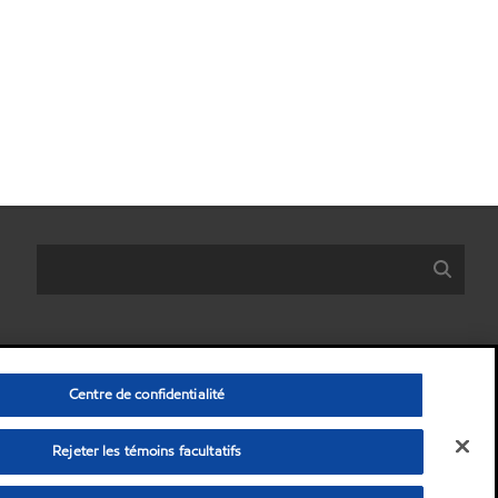
Centre de confidentialité
Rejeter les témoins facultatifs
nelles)
•
Protection des données personnelles
•
Conditions générales