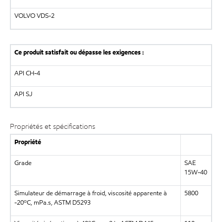
VOLVO VDS-2
Ce produit satisfait ou dépasse les exigences :
API CH-4
API SJ
Propriétés et spécifications
Propriété
Grade
SAE
15W-40
Simulateur de démarrage à froid, viscosité apparente à
5800
o
-20
C, mPa.s, ASTM D5293
o