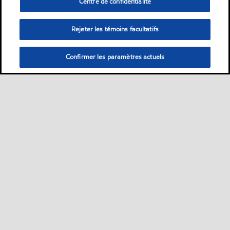
Centre de confidentialité
Rejeter les témoins facultatifs
Confirmer les paramètres actuels
Sitemap
ExxonMobil dans le monde
Contactez-nous
•
•
•
MobilChat - Guide de l’utilisateur
Développement durable
PDS
•
•
•