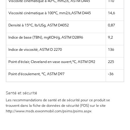
Viscosité cinématique à 40
C, mm2/s, ASTM D445
110
Viscosité cinématique à 100°C, mm2/s,ASTM D445
14,6
o
Densité à 15
C, lb/USg, ASTM D4052
0,87
Indice de base (TBN), mgKOH/g, ASTM D2896
9,2
Indice de viscosité, ASTM D 2270
136
Point d'éclair, Cleveland en vase ouvert,°C, ASTM D92
225
Point d'écoulement, °C, ASTM D97
-36
Santé et sécurité
Les recommandations de santé et de sécurité pour ce produit se
trouvent dans la fiche de données de sécurité (FDS) sur le site
http://www.msds.exxonmobil.com/psims/psims.aspx