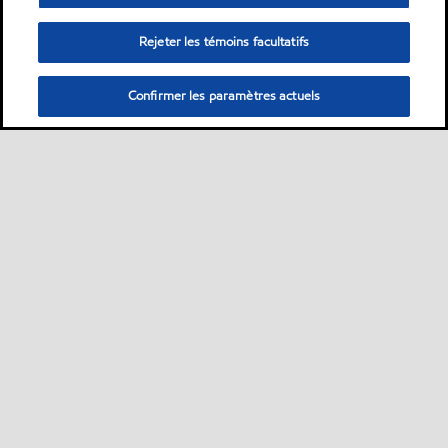
Rejeter les témoins facultatifs
Confirmer les paramètres actuels
Sitemap
ExxonMobil dans le monde
Contactez-nous
•
•
•
MobilChat - Guide de l’utilisateur
Développement durable
PDS
•
•
•