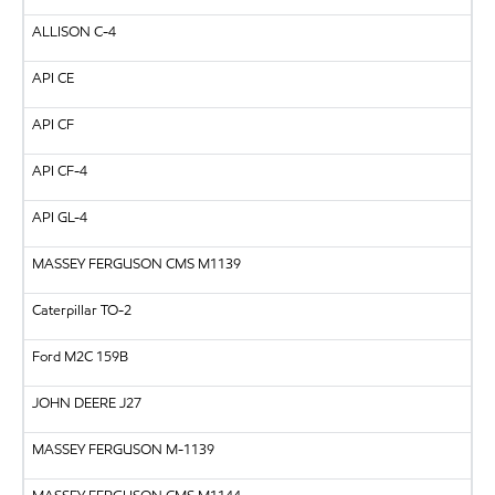
ALLISON C-4
API CE
API CF
API CF-4
API GL-4
MASSEY FERGUSON CMS M1139
Caterpillar TO-2
Ford M2C 159B
JOHN DEERE J27
MASSEY FERGUSON M-1139