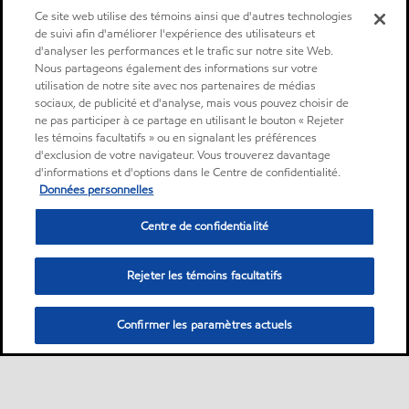
Ce site web utilise des témoins ainsi que d'autres technologies
de suivi afin d'améliorer l'expérience des utilisateurs et
d'analyser les performances et le trafic sur notre site Web.
Nous partageons également des informations sur votre
utilisation de notre site avec nos partenaires de médias
sociaux, de publicité et d'analyse, mais vous pouvez choisir de
ne pas participer à ce partage en utilisant le bouton « Rejeter
les témoins facultatifs » ou en signalant les préférences
d'exclusion de votre navigateur. Vous trouverez davantage
d'informations et d'options dans le Centre de confidentialité.
Données personnelles
Centre de confidentialité
Rejeter les témoins facultatifs
Confirmer les paramètres actuels