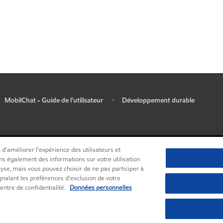
MobilChat - Guide de l’utilisateur
Développement durable
•
 d'améliorer l'expérience des utilisateurs et
ns également des informations sur votre utilisation
lyse, mais vous pouvez choisir de ne pas participer à
ignalant les préférences d'exclusion de votre
entre de confidentialité.
Données personnelles
•
Centre de confidentialité (Ne pas vendre ou partager mes informations person