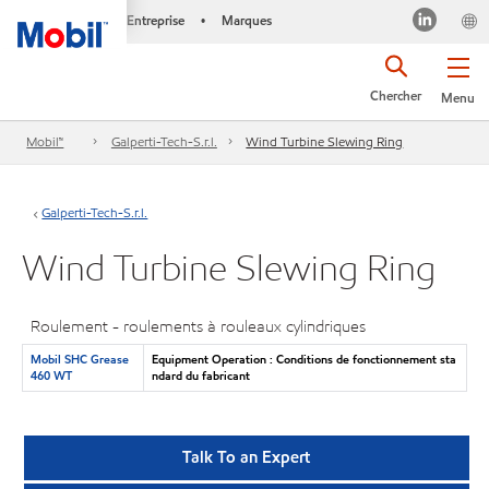
Entreprise
Marques
•
Chercher
Menu
Mobil™
Galperti-Tech-S.r.l.
Wind Turbine Slewing Ring
Galperti-Tech-S.r.l.
Wind Turbine Slewing Ring
Roulement - roulements à rouleaux cylindriques
Mobil SHC Grease
Equipment Operation : Conditions de fonctionnement sta
460 WT
ndard du fabricant
Talk To an Expert