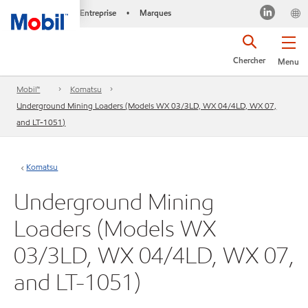
Entreprise
Marques
•
Chercher
Menu
Mobil™
Komatsu
Underground Mining Loaders (Models WX 03/3LD, WX 04/4LD, WX 07,
and LT-1051)
Komatsu
Underground Mining
Loaders (Models WX
03/3LD, WX 04/4LD, WX 07,
and LT-1051)