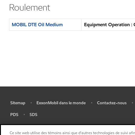
Roulement
MOBIL DTE Oil Medium
Equipment Operation : 
Sitemap
ExxonMobil dans le monde
Contactez-nous
•
•
•
•
PDS
SDS
•
•
Ce site web utilise des témoins ainsi que d'autres technologies de suivi afin