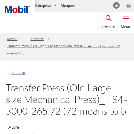
Entreprise
Marques
•
Chercher
Menu
Mobil™
Komatsu
Transfer Press (Old Large size Mechanical Press)_T S4-3000-265 72 (72
means to b
Komatsu
Transfer Press (Old Large
size Mechanical Press)_T S4-
3000-265 72 (72 means to b
Autre