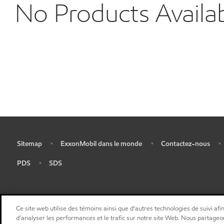
No Products Availa
Sitemap
ExxonMobil dans le monde
Contactez-nous
•
•
•
•
PDS
SDS
•
•
Ce site web utilise des témoins ainsi que d'autres technologies de suivi afin
d'analyser les performances et le trafic sur notre site Web. Nous partageo