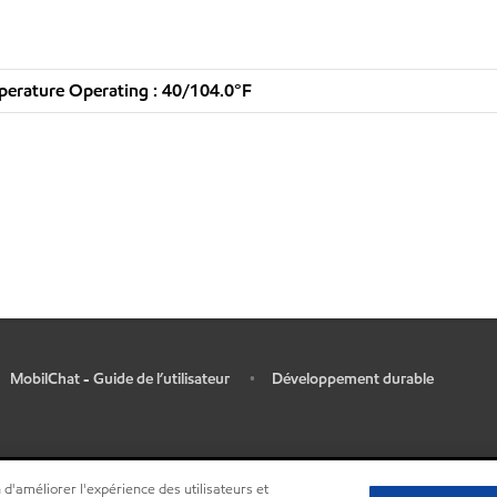
erature Operating : 40/104.0°F
MobilChat - Guide de l’utilisateur
Développement durable
•
 d'améliorer l'expérience des utilisateurs et