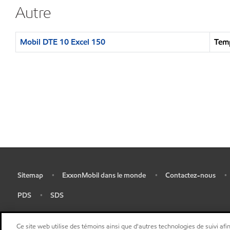
Autre
Mobil DTE 10 Excel 150
Temp
Sitemap
ExxonMobil dans le monde
Contactez-nous
•
•
•
•
PDS
SDS
•
•
Ce site web utilise des témoins ainsi que d'autres technologies de suivi afin