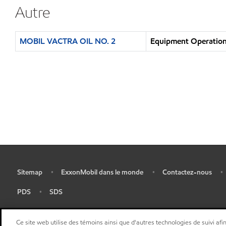
Autre
MOBIL VACTRA OIL NO. 2
Equipment Operation 
Sitemap
ExxonMobil dans le monde
Contactez-nous
•
•
•
•
PDS
SDS
•
•
Ce site web utilise des témoins ainsi que d'autres technologies de suivi afin