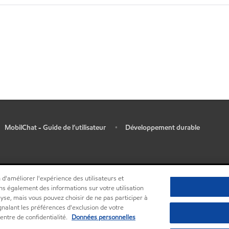
MobilChat - Guide de l’utilisateur
Développement durable
•
 d'améliorer l'expérience des utilisateurs et
ns également des informations sur votre utilisation
lyse, mais vous pouvez choisir de ne pas participer à
ignalant les préférences d'exclusion de votre
entre de confidentialité.
Données personnelles