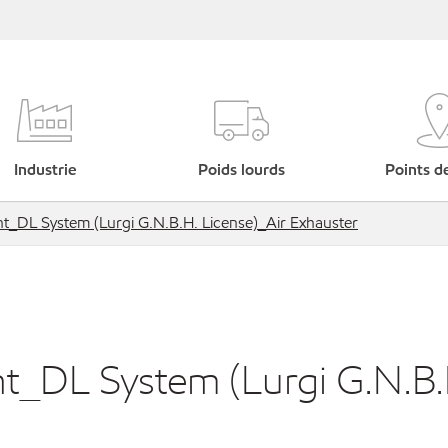
Industrie
Poids lourds
Points d
nt_DL System (Lurgi G.N.B.H. License)_Air Exhauster
nt_DL System (Lurgi G.N.B.