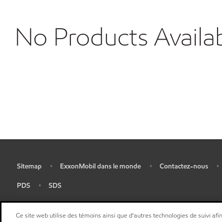
No Products Availa
Sitemap
ExxonMobil dans le monde
Contactez-nous
•
•
•
•
PDS
SDS
•
•
Ce site web utilise des témoins ainsi que d'autres technologies de suivi afin