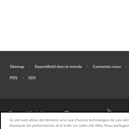
Sitemap
ExxonMobil dans le monde
Contactez-nous
•
•
•
•
PDS
SDS
•
•
Ce site web utilise des témoins ainsi que d'autres technologies de suivi afin
d'analyser les performances et le trafic sur notre site Web. Nous partageo