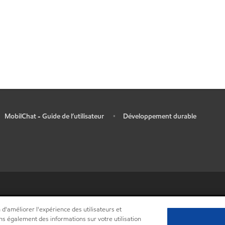
MobilChat - Guide de l’utilisateur
Développement durable
•
 d'améliorer l'expérience des utilisateurs et
•
Centre de confidentialité (Ne pas vendre ou partager mes informations person
ns également des informations sur votre utilisation