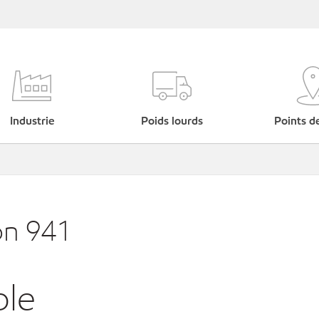
Industrie
Poids lourds
Points d
on 941
ble