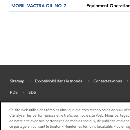
MOBIL VACTRA OIL NO. 2
Equipment Operation 
Sitemap
ExxonMobil dans le monde
Contactez-nous
•
•
•
•
PDS
SDS
•
•
Ce site web utilise des témoins ainsi que d'autres technologies de suivi afin
d'analyser les performances et le trafic sur notre site Web. Nous partageo
de notre site avec nos partenaires de médias sociaux, de publicité et d'ana
ce partage en utilisant le bouton « Rejeter les témoins facultatifs » ou en s