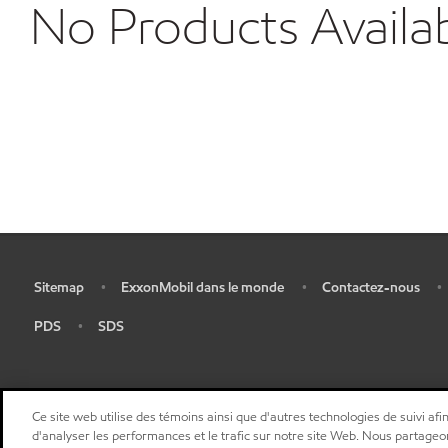
No Products Availa
Sitemap
ExxonMobil dans le monde
Contactez-nous
•
•
•
•
PDS
SDS
•
•
Ce site web utilise des témoins ainsi que d'autres technologies de suivi afin
d'analyser les performances et le trafic sur notre site Web. Nous partageo