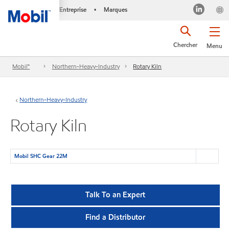
Entreprise
Marques
•
Chercher
Menu
Mobil™
Northern-Heavy-Industry
Rotary Kiln
Northern-Heavy-Industry
Rotary Kiln
Mobil SHC Gear 22M
Talk To an Expert
Find a Distributor